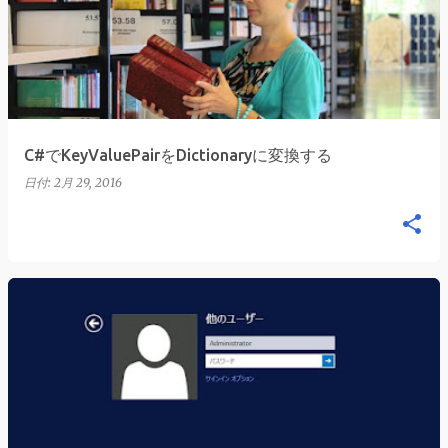
稿
C#でKeyValuePairをDictionaryに変換する
日付:
2月 29, 2016