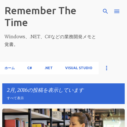
スキップしてメイン コンテンツに移動
Remember The
Time
Windows、.NET、C#などの業務開発メモと
覚書。
ホーム
C#
.NET
VISUAL STUDIO
2月, 2016の投稿を表示しています
すべて表示
投