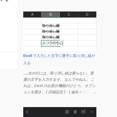
Excel で入力した文字に勝手に取り消し線が
入る
……次の行には、取り消し線は要らない。普
通の文字を入力するぞ。 なんでやねん。 こ
れは、Excel のお節介機能のひとつ。 オプシ
ョンを開き、 [ 詳細設定 ] - [ 編集オプショ
ン ] にある、 「データ範囲の形式および数
式を拡張する」 のチェックを外す。 この機
能は、同じ形式（この場合は取り消し線）が