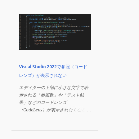
サイトから最新版をダウンロードし
ようとすると、GitHub に遷移しま
す。しかし、ここからダウンロード
したサクラエディタでは C# の強調
表示はできませんでした。（強調表
示するためのファイルが無い） 少し
古いですが、SOURCEFORGE からダ
ウンロードできる インストーラー版
SAKURA Editer であれば、強調表示
Visual Studio 2022で参照（コード
ができます。 サクラエディタをイン
レンズ）が表示されない
ストール ダウンロードした .exe から
サクラエディタをインストールしま
エディターの上部に小さな文字で表
す。 この Keyword フォルダに、強
示される「参照数」や「テスト結
調表示設定ファイルが揃っていま
果」などのコードレンズ
す。 キーワードセットの表示 インス
（CodeLens）が表示されなくなるこ
トールが完了したら、まず、強調キ
とがあります。 コードレンズとは？
ーワード設定の元となるキーワード
コードレンズとは、Visual Studioの
セットを設定します。 サクラエディ
エディター内でクラスやメソッドな
タを起動。 [ 設定 ] - [ 共通設定 ] を