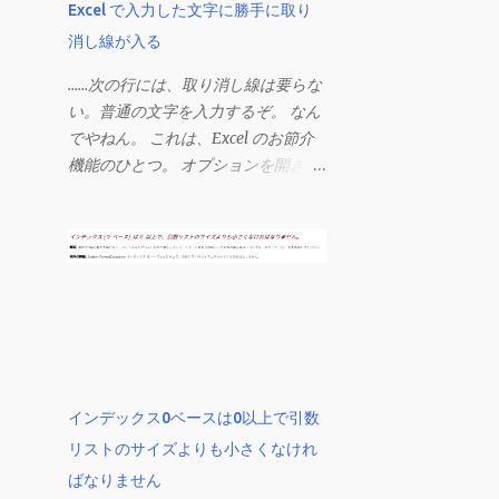
Excel で入力した文字に勝手に取り
消し線が入る
……次の行には、取り消し線は要らな
い。普通の文字を入力するぞ。 なん
でやねん。 これは、Excel のお節介
機能のひとつ。 オプションを開き、
[ 詳細設定 ] - [ 編集オプション ] に
ある、 「データ範囲の形式および数
式を拡張する」 のチェックを外す。
この機能は、同じ形式（この場合は
取り消し線）が 3 行以上続いた際、
次のセルにも自動的に同じセルの形
式を適用するオプションのようで
す。 このオプションを解除して、他
のセル（取り消し線の書式がないセ
インデックス0ベースは0以上で引数
ル）をコピーしてから、もう一度入
リストのサイズよりも小さくなけれ
力してみます。 今度は大丈夫です。
ばなりません
Mac の場合、画面上部にあるメニュ