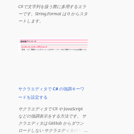
ーの「Excel」をクリックして環境設
C#で文字列を扱う際に多用するエラ
定を開きます（「command + , （カ
ーです。String.Format は 0 からスタ
ンマ）」 でも開きます）。 「編集」
ートします。
を開きます。 「編集オプション」に
あります。
サクラエディタで C# の強調キーワ
ードを設定する
サクラエディタで C# や JavaScript
などの強調表示をする方法です。 サ
クラエディタは GitHub からダウン
ロードしない サクラエディタの Web