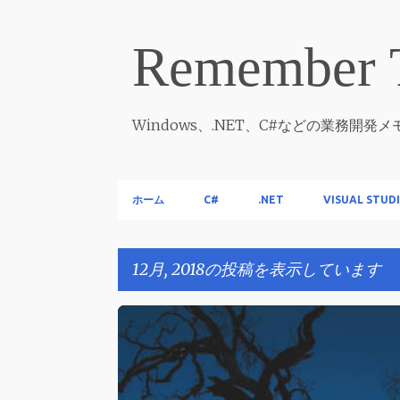
Remember 
Windows、.NET、C#などの業務開発
ホーム
C#
.NET
VISUAL STUD
12月, 2018の投稿を表示しています
投
.NET
C#
稿