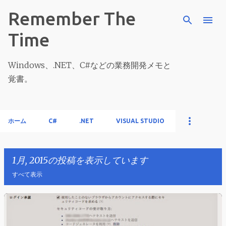
スキップしてメイン コンテンツに移動
Remember The
Time
Windows、.NET、C#などの業務開発メモと
覚書。
ホーム
C#
.NET
VISUAL STUDIO
1月, 2015の投稿を表示しています
すべて表示
投