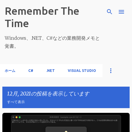
スキップしてメイン コンテンツに移動
Remember The
Time
Windows、.NET、C#などの業務開発メモと
覚書。
ホーム
C#
.NET
VISUAL STUDIO
12月, 2021の投稿を表示しています
すべて表示
投