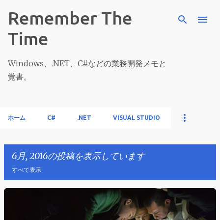
スキップしてメイン コンテンツに移動
Remember The
Time
Windows、.NET、C#などの業務開発メモと
覚書。
ホーム
C#
.NET
VISUAL STUDIO
6月, 2016の投稿を表示しています
すべて表示
投