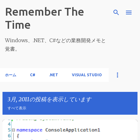
スキップしてメイン コンテンツに移動
Remember The
Time
Windows、.NET、C#などの業務開発メモと
覚書。
ホーム
C#
.NET
VISUAL STUDIO
3月, 2011の投稿を表示しています
すべて表示
投