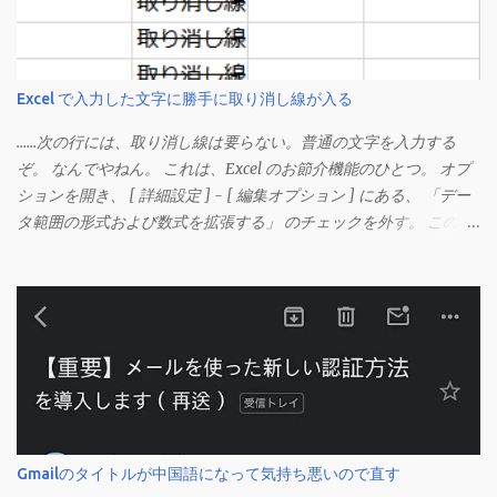
Excel で入力した文字に勝手に取り消し線が入る
……次の行には、取り消し線は要らない。普通の文字を入力する
ぞ。 なんでやねん。 これは、Excel のお節介機能のひとつ。 オプ
ションを開き、 [ 詳細設定 ] - [ 編集オプション ] にある、 「デー
タ範囲の形式および数式を拡張する」 のチェックを外す。 この機
能は、同じ形式（この場合は取り消し線）が 3 行以上続いた際、
次のセルにも自動的に同じセルの形式を適用するオプションのよ
うです。 このオプションを解除して、他のセル（取り消し線の書
式がないセル）をコピーしてから、もう一度入力してみます。 今
度は大丈夫です。 Mac の場合、画面上部にあるメニューの
「Excel」をクリックして環境設定を開きます（「command + ,
（カンマ）」 でも開きます）。 「編集」を開きます。 「編集オプ
ション」にあります。
Gmailのタイトルが中国語になって気持ち悪いので直す