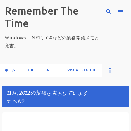
スキップしてメイン コンテンツに移動
Remember The
Time
Windows、.NET、C#などの業務開発メモと
覚書。
ホーム
C#
.NET
VISUAL STUDIO
11月, 2012の投稿を表示しています
すべて表示
投