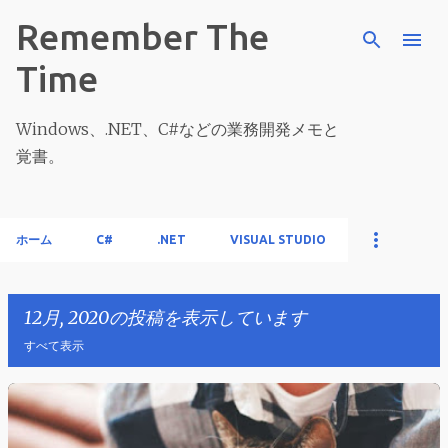
スキップしてメイン コンテンツに移動
Remember The
Time
Windows、.NET、C#などの業務開発メモと
覚書。
ホーム
C#
.NET
VISUAL STUDIO
12月, 2020の投稿を表示しています
すべて表示
投