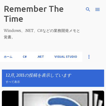
スキップしてメイン コンテンツに移動
Remember The
Time
Windows、.NET、C#などの業務開発メモと
覚書。
ホーム
C#
.NET
VISUAL STUDIO
12月, 2011の投稿を表示しています
すべて表示
投