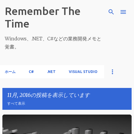
スキップしてメイン コンテンツに移動
Remember The
Time
Windows、.NET、C#などの業務開発メモと
覚書。
ホーム
C#
.NET
VISUAL STUDIO
11月, 2016の投稿を表示しています
すべて表示
投