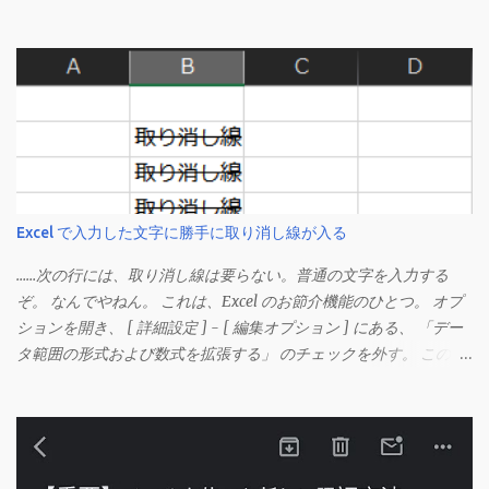
Excel で入力した文字に勝手に取り消し線が入る
……次の行には、取り消し線は要らない。普通の文字を入力する
ぞ。 なんでやねん。 これは、Excel のお節介機能のひとつ。 オプ
ションを開き、 [ 詳細設定 ] - [ 編集オプション ] にある、 「デー
タ範囲の形式および数式を拡張する」 のチェックを外す。 この機
能は、同じ形式（この場合は取り消し線）が 3 行以上続いた際、
次のセルにも自動的に同じセルの形式を適用するオプションのよ
うです。 このオプションを解除して、他のセル（取り消し線の書
式がないセル）をコピーしてから、もう一度入力してみます。 今
度は大丈夫です。 Mac の場合、画面上部にあるメニューの