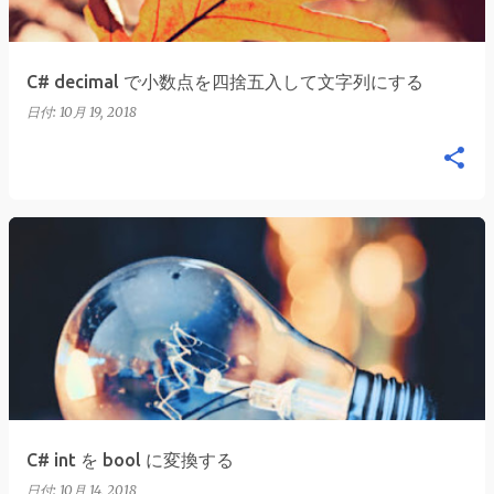
C# decimal で小数点を四捨五入して文字列にする
日付:
10月 19, 2018
C# int を bool に変換する
日付:
10月 14, 2018