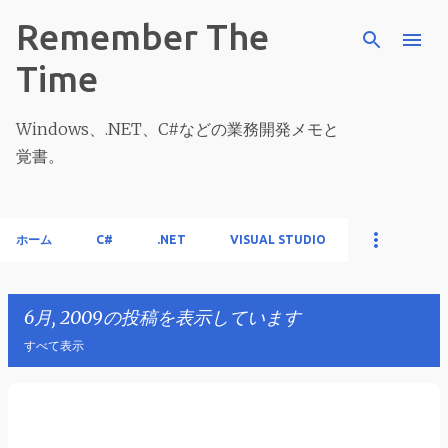
スキップしてメイン コンテンツに移動
Remember The
Time
Windows、.NET、C#などの業務開発メモと
覚書。
ホーム
C#
.NET
VISUAL STUDIO
6月, 2009の投稿を表示しています
すべて表示
投