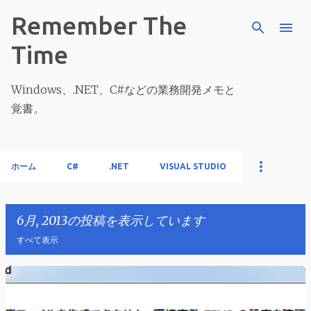
スキップしてメイン コンテンツに移動
Remember The
Time
Windows、.NET、C#などの業務開発メモと
覚書。
ホーム
C#
.NET
VISUAL STUDIO
6月, 2013の投稿を表示しています
すべて表示
投