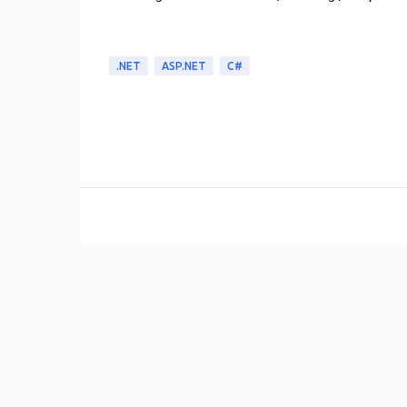
.NET
ASP.NET
C#