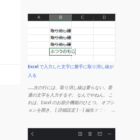
Excel で入力した文字に勝手に取り消し線が
入る
……次の行には、取り消し線は要らない。普
通の文字を入力するぞ。 なんでやねん。 こ
れは、Excel のお節介機能のひとつ。 オプシ
ョンを開き、 [ 詳細設定 ] - [ 編集オプショ
ン ] にある、 「データ範囲の形式および数
式を拡張する」 のチェックを外す。 この機
能は、同じ形式（この場合は取り消し線）が