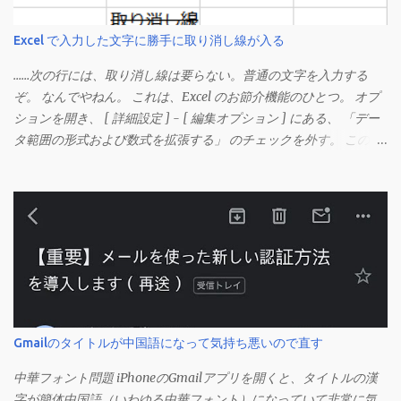
Excel で入力した文字に勝手に取り消し線が入る
……次の行には、取り消し線は要らない。普通の文字を入力する
ぞ。 なんでやねん。 これは、Excel のお節介機能のひとつ。 オプ
ションを開き、 [ 詳細設定 ] - [ 編集オプション ] にある、 「デー
タ範囲の形式および数式を拡張する」 のチェックを外す。 この機
能は、同じ形式（この場合は取り消し線）が 3 行以上続いた際、
次のセルにも自動的に同じセルの形式を適用するオプションのよ
うです。 このオプションを解除して、他のセル（取り消し線の書
式がないセル）をコピーしてから、もう一度入力してみます。 今
度は大丈夫です。 Mac の場合、画面上部にあるメニューの
「Excel」をクリックして環境設定を開きます（「command + ,
（カンマ）」 でも開きます）。 「編集」を開きます。 「編集オプ
ション」にあります。
Gmailのタイトルが中国語になって気持ち悪いので直す
中華フォント問題 iPhoneのGmailアプリを開くと、タイトルの漢
字が簡体中国語（いわゆる中華フォント）になっていて非常に気