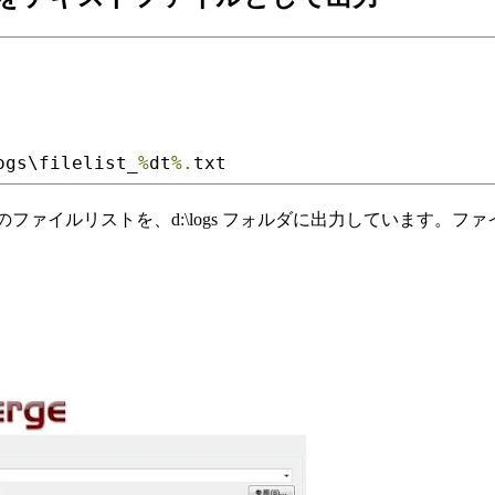
ogs\filelist_
%
dt
%.
txt
拡張子のファイルリストを、d:\logs フォルダに出力しています。ファ