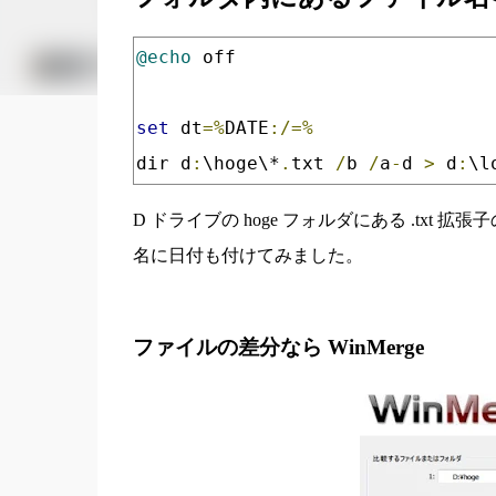
@echo
 off

set
 dt
=%
DATE
:/=%
dir d
:
\hoge\*
.
txt 
/
b 
/
a
-
d 
>
 d
:
\l
D ドライブの hoge フォルダにある .txt 
名に日付も付けてみました。
ファイルの差分なら WinMerge