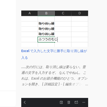
Excel で入力した文字に勝手に取り消し線が
入る
……次の行には、取り消し線は要らない。普
通の文字を入力するぞ。 なんでやねん。 こ
れは、Excel のお節介機能のひとつ。 オプシ
ョンを開き、 [ 詳細設定 ] - [ 編集オプショ
ン ] にある、 「データ範囲の形式および数
式を拡張する」 のチェックを外す。 この機
能は、同じ形式（この場合は取り消し線）が