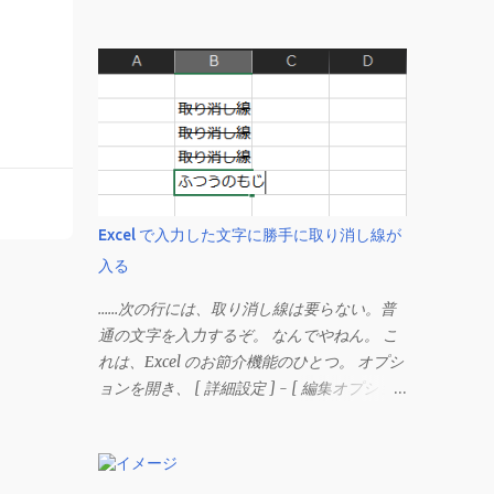
Excel で入力した文字に勝手に取り消し線が
入る
……次の行には、取り消し線は要らない。普
通の文字を入力するぞ。 なんでやねん。 こ
れは、Excel のお節介機能のひとつ。 オプシ
ョンを開き、 [ 詳細設定 ] - [ 編集オプショ
ン ] にある、 「データ範囲の形式および数
式を拡張する」 のチェックを外す。 この機
能は、同じ形式（この場合は取り消し線）が