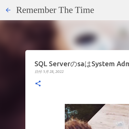
Remember The Time
SQL ServerのsaはSystem Adm
日付:
5月 28, 2022