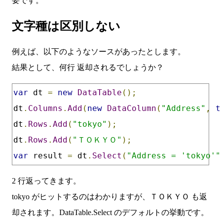
要です。
文字種は区別しない
例えば、以下のようなソースがあったとします。
結果として、何行 返却されるでしょうか？
var
 dt 
=
new
DataTable
();
dt
.
Columns
.
Add
(
new
DataColumn
(
"Address"
,
t
dt
.
Rows
.
Add
(
"tokyo"
);
dt
.
Rows
.
Add
(
"ＴＯＫＹＯ"
);
var
 result 
=
 dt
.
Select
(
"Address = 'tokyo'"
2 行返ってきます。
tokyo がヒットするのはわかりますが、ＴＯＫＹＯ も返
却されます。DataTable.Select のデフォルトの挙動です。