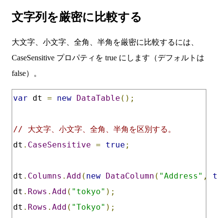
文字列を厳密に比較する
大文字、小文字、全角、半角を厳密に比較するには、
CaseSensitive プロパティを true にします（デフォルトは
false）。
var
 dt 
=
new
DataTable
();
// 大文字、小文字、全角、半角を区別する。
dt
.
CaseSensitive
=
true
;
dt
.
Columns
.
Add
(
new
DataColumn
(
"Address"
,
t
dt
.
Rows
.
Add
(
"tokyo"
);
dt
.
Rows
.
Add
(
"Tokyo"
);