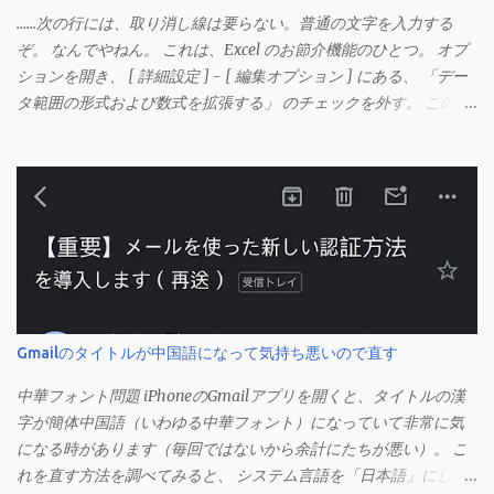
……次の行には、取り消し線は要らない。普通の文字を入力する
ぞ。 なんでやねん。 これは、Excel のお節介機能のひとつ。 オプ
ションを開き、 [ 詳細設定 ] - [ 編集オプション ] にある、 「デー
タ範囲の形式および数式を拡張する」 のチェックを外す。 この機
能は、同じ形式（この場合は取り消し線）が 3 行以上続いた際、
次のセルにも自動的に同じセルの形式を適用するオプションのよ
うです。 このオプションを解除して、他のセル（取り消し線の書
式がないセル）をコピーしてから、もう一度入力してみます。 今
度は大丈夫です。 Mac の場合、画面上部にあるメニューの
「Excel」をクリックして環境設定を開きます（「command + ,
（カンマ）」 でも開きます）。 「編集」を開きます。 「編集オプ
ション」にあります。
Gmailのタイトルが中国語になって気持ち悪いので直す
中華フォント問題 iPhoneのGmailアプリを開くと、タイトルの漢
字が簡体中国語（いわゆる中華フォント）になっていて非常に気
になる時があります（毎回ではないから余計にたちが悪い）。 こ
れを直す方法を調べてみると、 システム言語を「日本語」にしろ