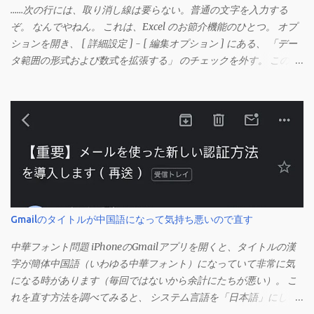
……次の行には、取り消し線は要らない。普通の文字を入力する
ぞ。 なんでやねん。 これは、Excel のお節介機能のひとつ。 オプ
ションを開き、 [ 詳細設定 ] - [ 編集オプション ] にある、 「デー
タ範囲の形式および数式を拡張する」 のチェックを外す。 この機
能は、同じ形式（この場合は取り消し線）が 3 行以上続いた際、
次のセルにも自動的に同じセルの形式を適用するオプションのよ
うです。 このオプションを解除して、他のセル（取り消し線の書
式がないセル）をコピーしてから、もう一度入力してみます。 今
度は大丈夫です。 Mac の場合、画面上部にあるメニューの
「Excel」をクリックして環境設定を開きます（「command + ,
（カンマ）」 でも開きます）。 「編集」を開きます。 「編集オプ
ション」にあります。
Gmailのタイトルが中国語になって気持ち悪いので直す
中華フォント問題 iPhoneのGmailアプリを開くと、タイトルの漢
字が簡体中国語（いわゆる中華フォント）になっていて非常に気
になる時があります（毎回ではないから余計にたちが悪い）。 こ
れを直す方法を調べてみると、 システム言語を「日本語」にしろ
、 Googleアカウントの言語設定を「日本語」にしろ などという見