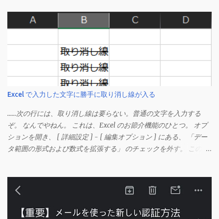
Excel で入力した文字に勝手に取り消し線が入る
……次の行には、取り消し線は要らない。普通の文字を入力する
ぞ。 なんでやねん。 これは、Excel のお節介機能のひとつ。 オプ
ションを開き、 [ 詳細設定 ] - [ 編集オプション ] にある、 「デー
タ範囲の形式および数式を拡張する」 のチェックを外す。 この機
能は、同じ形式（この場合は取り消し線）が 3 行以上続いた際、
次のセルにも自動的に同じセルの形式を適用するオプションのよ
うです。 このオプションを解除して、他のセル（取り消し線の書
式がないセル）をコピーしてから、もう一度入力してみます。 今
度は大丈夫です。 Mac の場合、画面上部にあるメニューの
「Excel」をクリックして環境設定を開きます（「command + ,