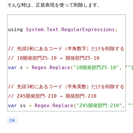
そんな時は、正規表現を使って削除します。
using 
System
.
Text
.
RegularExpressions
;
// 先頭2桁にあるコード（半角数字）だけを削除する
// 10開発部門Z5-10 → 開発部門Z5-10
var
 s 
=
Regex
.
Replace
(
"10開発部門Z5-10"
,
"^
// 先頭3桁にあるコード（半角英数）だけを削除する
// Z45開発部門-210 → 開発部門-210
var
 ss 
=
Regex
.
Replace
(
"Z45開発部門-210"
,
"
C#