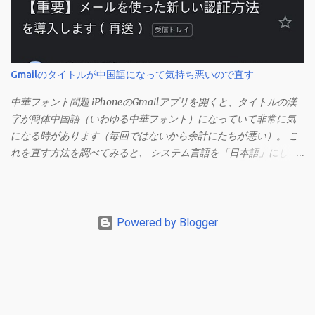
「Excel」をクリックして環境設定を開きます（「command + ,
（カンマ）」 でも開きます）。 「編集」を開きます。 「編集オプ
ション」にあります。
Gmailのタイトルが中国語になって気持ち悪いので直す
中華フォント問題 iPhoneのGmailアプリを開くと、タイトルの漢
字が簡体中国語（いわゆる中華フォント）になっていて非常に気
になる時があります（毎回ではないから余計にたちが悪い）。 こ
れを直す方法を調べてみると、 システム言語を「日本語」にしろ
、 Googleアカウントの言語設定を「日本語」にしろ などという見
当違いの修正方法ばかりがヒットする。 結論としてはこの問題は
Unicodeの問題であり、ユーザー側で修正することはできないらし
い。 アプリのバグ？ で中華フォントを直す メール一覧からメニュ
Powered by Blogger
ーを開く（左からメニューが現れる）。 この状態でGmailアプリ
を上にスワイプしてホーム画面を表示させます。 もう一度Gmail
アプリを開いて、一覧からメールを開くとフォントが直っていま
す。 フォントが直る理由は不明ですが、これで直るようです。た
だし、しばらくするとまた中華フォントに変わっていることもあ