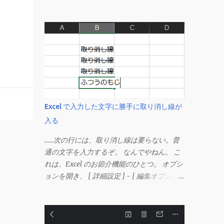
Excel で入力した文字に勝手に取り消し線が
入る
……次の行には、取り消し線は要らない。普
通の文字を入力するぞ。 なんでやねん。 こ
れは、Excel のお節介機能のひとつ。 オプシ
ョンを開き、 [ 詳細設定 ] - [ 編集オプショ
ン ] にある、 「データ範囲の形式および数
式を拡張する」 のチェックを外す。 この機
能は、同じ形式（この場合は取り消し線）が