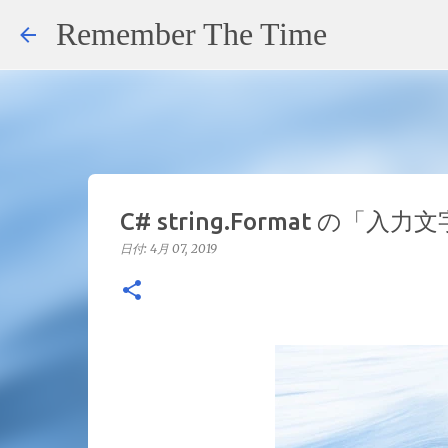
Remember The Time
C# string.Format 
日付:
4月 07, 2019