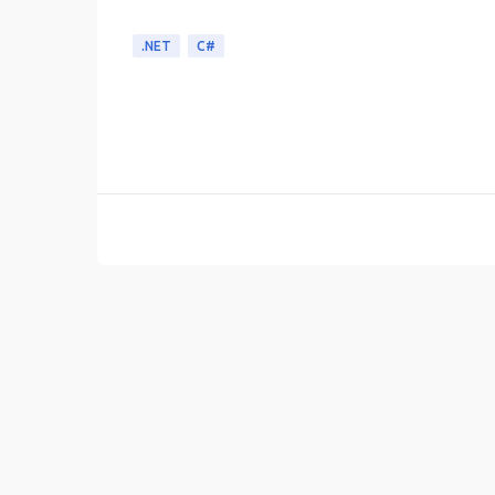
.NET
C#