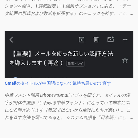
ションを開き、 [ 詳細設定 ] - [ 編集オプション ] にある、 「デー
タ範囲の形式および数式を拡張する」 のチェックを外す。 この機
能は、同じ形式（この場合は取り消し線）が 3 行以上続いた際、
次のセルにも自動的に同じセルの形式を適用するオプションのよ
うです。 このオプションを解除して、他のセル（取り消し線の書
式がないセル）をコピーしてから、もう一度入力してみます。 今
度は大丈夫です。 Mac の場合、画面上部にあるメニューの
「Excel」をクリックして環境設定を開きます（「command + ,
（カンマ）」 でも開きます）。 「編集」を開きます。 「編集オプ
ション」にあります。
Gmailのタイトルが中国語になって気持ち悪いので直す
中華フォント問題 iPhoneのGmailアプリを開くと、タイトルの漢
字が簡体中国語（いわゆる中華フォント）になっていて非常に気
になる時があります（毎回ではないから余計にたちが悪い）。 こ
れを直す方法を調べてみると、 システム言語を「日本語」にしろ
、 Googleアカウントの言語設定を「日本語」にしろ などという見
当違いの修正方法ばかりがヒットする。 結論としてはこの問題は