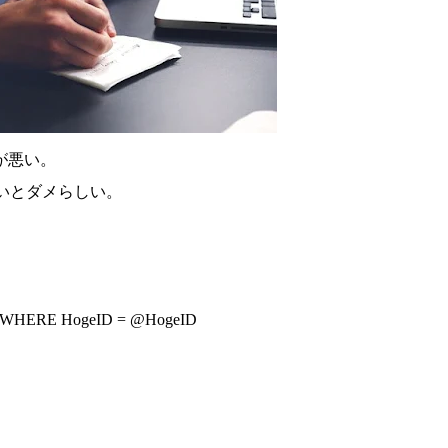
が悪い。
ないとダメらしい。
e WHERE HogeID = @HogeID
、