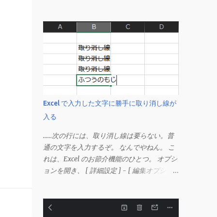
Excel で入力した文字に勝手に取り消し線が
入る
……次の行には、取り消し線は要らない。普
通の文字を入力するぞ。 なんでやねん。 こ
れは、Excel のお節介機能のひとつ。 オプシ
ョンを開き、 [ 詳細設定 ] - [ 編集オプショ
ン ] にある、 「データ範囲の形式および数
式を拡張する」 のチェックを外す。 この機
能は、同じ形式（この場合は取り消し線）が