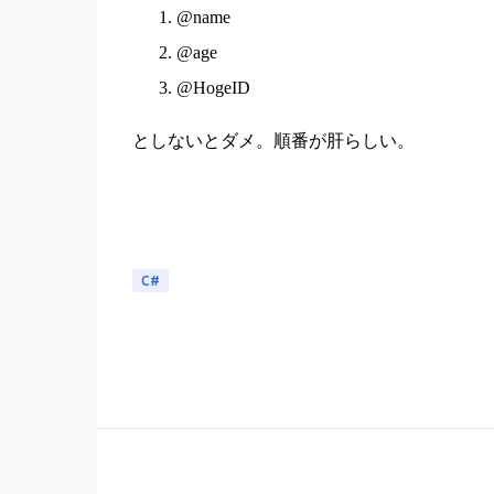
@name
@age
@HogeID
としないとダメ。順番が肝らしい。
C#