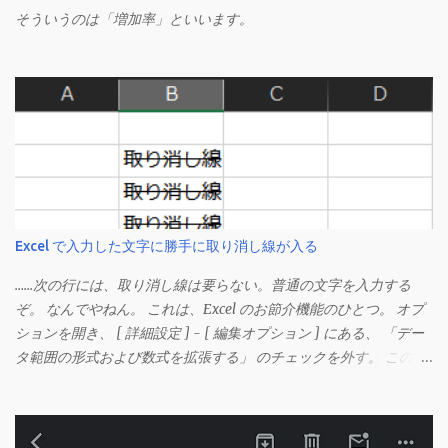
そういうのは「増加率」といいます。
Excel で入力した文字に勝手に取り消し線が入る
……次の行には、取り消し線は要らない。普通の文字を入力する
ぞ。 なんでやねん。 これは、Excel のお節介機能のひとつ。 オプ
ションを開き、 [ 詳細設定 ] - [ 編集オプション ] にある、 「デー
タ範囲の形式および数式を拡張する」 のチェックを外す。 この機
能は、同じ形式（この場合は取り消し線）が 3 行以上続いた際、
次のセルにも自動的に同じセルの形式を適用するオプションのよ
うです。 このオプションを解除して、他のセル（取り消し線の書