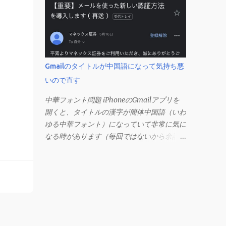
3 行以上続いた際、次のセルにも自動的に同
じセルの形式を適用するオプションのようで
す。 このオプションを解除して、他のセル
（取り消し線の書式がないセル）をコピーし
てから、もう一度入力してみます。 今度は
大丈夫です。 Mac の場合、画面上部にある
Gmailのタイトルが中国語になって気持ち悪
メニューの「Excel」をクリックして環境設
いので直す
定を開きます（「command + , （カン
マ）」 でも開きます）。 「編集」を開きま
中華フォント問題 iPhoneのGmailアプリを
す。 「編集オプション」にあります。
開くと、タイトルの漢字が簡体中国語（いわ
ゆる中華フォント）になっていて非常に気に
なる時があります（毎回ではないから余計に
たちが悪い）。 これを直す方法を調べてみ
ると、 システム言語を「日本語」にしろ 、
Googleアカウントの言語設定を「日本語」
にしろ などという見当違いの修正方法ばか
りがヒットする。 結論としてはこの問題は
Unicodeの問題であり、ユーザー側で修正す
ることはできないらしい。 アプリのバグ？