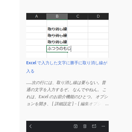
Excel で入力した文字に勝手に取り消し線が
入る
……次の行には、取り消し線は要らない。普
通の文字を入力するぞ。 なんでやねん。 こ
れは、Excel のお節介機能のひとつ。 オプシ
ョンを開き、 [ 詳細設定 ] - [ 編集オプショ
ン ] にある、 「データ範囲の形式および数
式を拡張する」 のチェックを外す。 この機
能は、同じ形式（この場合は取り消し線）が