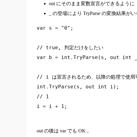
out にそのまま変数宣言ができるように
_ の登場により TryParse の変換
var s = "0";

// true, 判定だけをしたい

var b = int.TryParse(s, out int _
// i は宣言されるため、以降の処理で使用可
int.TryParse(s, out int i);

// 1

out の後は var でも OK 。