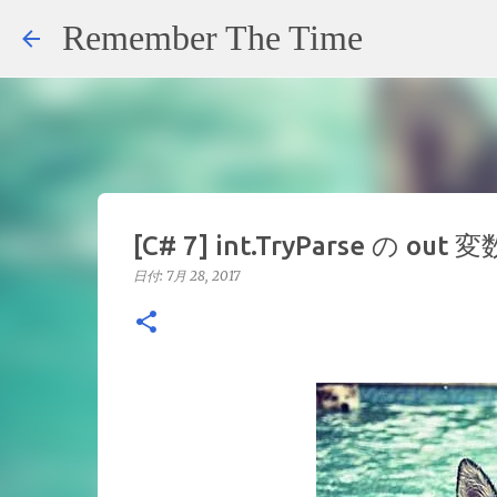
Remember The Time
[C# 7] int.TryParse の o
日付:
7月 28, 2017