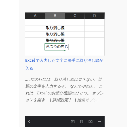
Excel で入力した文字に勝手に取り消し線が
入る
……次の行には、取り消し線は要らない。普
通の文字を入力するぞ。 なんでやねん。 こ
れは、Excel のお節介機能のひとつ。 オプシ
ョンを開き、 [ 詳細設定 ] - [ 編集オプショ
ン ] にある、 「データ範囲の形式および数
式を拡張する」 のチェックを外す。 この機
能は、同じ形式（この場合は取り消し線）が