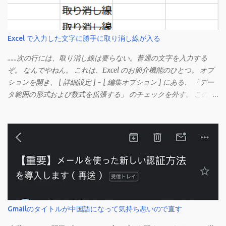
Excel で入力した文字に勝手に取り消し線が入る
……次の行には、取り消し線は要らない。普通の文字を入力する
ぞ。 なんでやねん。 これは、Excel のお節介機能のひとつ。 オプ
ションを開き、 [ 詳細設定 ] - [ 編集オプション ] にある、 「デー
タ範囲の形式および数式を拡張する」 のチェックを外す。 この機
能は、同じ形式（この場合は取り消し線）が 3 行以上続いた際、
次のセルにも自動的に同じセルの形式を適用するオプションのよ
うです。 このオプションを解除して、他のセル（取り消し線の書
式がないセル）をコピーしてから、もう一度入力してみます。 今
度は大丈夫です。 Mac の場合、画面上部にあるメニューの
「Excel」をクリックして環境設定を開きます（「command + ,
（カンマ）」 でも開きます）。 「編集」を開きます。 「編集オプ
ション」にあります。
Gmailのタイトルが中国語になって気持ち悪いので直す