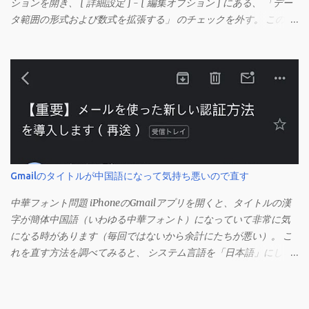
ションを開き、 [ 詳細設定 ] - [ 編集オプション ] にある、 「デー
タ範囲の形式および数式を拡張する」 のチェックを外す。 この機
能は、同じ形式（この場合は取り消し線）が 3 行以上続いた際、
次のセルにも自動的に同じセルの形式を適用するオプションのよ
うです。 このオプションを解除して、他のセル（取り消し線の書
式がないセル）をコピーしてから、もう一度入力してみます。 今
度は大丈夫です。 Mac の場合、画面上部にあるメニューの
「Excel」をクリックして環境設定を開きます（「command + ,
（カンマ）」 でも開きます）。 「編集」を開きます。 「編集オプ
ション」にあります。
Gmailのタイトルが中国語になって気持ち悪いので直す
中華フォント問題 iPhoneのGmailアプリを開くと、タイトルの漢
字が簡体中国語（いわゆる中華フォント）になっていて非常に気
になる時があります（毎回ではないから余計にたちが悪い）。 こ
れを直す方法を調べてみると、 システム言語を「日本語」にしろ
、 Googleアカウントの言語設定を「日本語」にしろ などという見
当違いの修正方法ばかりがヒットする。 結論としてはこの問題は
Unicodeの問題であり、ユーザー側で修正することはできないらし