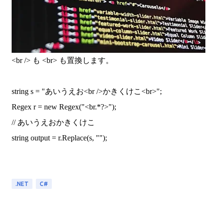
<br /> も <br> も置換します。
string s = "あいうえお<br />かきくけこ<br>";
Regex r = new Regex("<br.*?>");
// あいうえおかきくけこ
string output = r.Replace(s, "");
.NET
C#