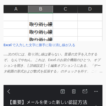
Excel で入力した文字に勝手に取り消し線が入る
……次の行には、取り消し線は要らない。普通の文字を入力する
ぞ。 なんでやねん。 これは、Excel のお節介機能のひとつ。 オプ
ションを開き、 [ 詳細設定 ] - [ 編集オプション ] にある、 「デー
タ範囲の形式および数式を拡張する」 のチェックを外す。 この機
能は、同じ形式（この場合は取り消し線）が 3 行以上続いた際、
次のセルにも自動的に同じセルの形式を適用するオプションのよ
うです。 このオプションを解除して、他のセル（取り消し線の書
式がないセル）をコピーしてから、もう一度入力してみます。 今
度は大丈夫です。 Mac の場合、画面上部にあるメニューの
「Excel」をクリックして環境設定を開きます（「command + ,