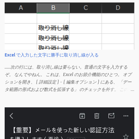
Excel で入力した文字に勝手に取り消し線が入る
……次の行には、取り消し線は要らない。普通の文字を入力する
ぞ。 なんでやねん。 これは、Excel のお節介機能のひとつ。 オプ
ションを開き、 [ 詳細設定 ] - [ 編集オプション ] にある、 「デー
タ範囲の形式および数式を拡張する」 のチェックを外す。 この機
能は、同じ形式（この場合は取り消し線）が 3 行以上続いた際、
次のセルにも自動的に同じセルの形式を適用するオプションのよ
うです。 このオプションを解除して、他のセル（取り消し線の書
式がないセル）をコピーしてから、もう一度入力してみます。 今
度は大丈夫です。 Mac の場合、画面上部にあるメニューの
「Excel」をクリックして環境設定を開きます（「command + ,