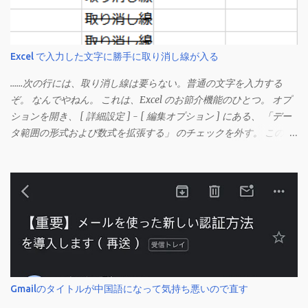
Excel で入力した文字に勝手に取り消し線が入る
……次の行には、取り消し線は要らない。普通の文字を入力する
ぞ。 なんでやねん。 これは、Excel のお節介機能のひとつ。 オプ
ションを開き、 [ 詳細設定 ] - [ 編集オプション ] にある、 「デー
タ範囲の形式および数式を拡張する」 のチェックを外す。 この機
能は、同じ形式（この場合は取り消し線）が 3 行以上続いた際、
次のセルにも自動的に同じセルの形式を適用するオプションのよ
うです。 このオプションを解除して、他のセル（取り消し線の書
式がないセル）をコピーしてから、もう一度入力してみます。 今
度は大丈夫です。 Mac の場合、画面上部にあるメニューの
「Excel」をクリックして環境設定を開きます（「command + ,
（カンマ）」 でも開きます）。 「編集」を開きます。 「編集オプ
ション」にあります。
Gmailのタイトルが中国語になって気持ち悪いので直す