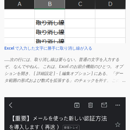
Excel で入力した文字に勝手に取り消し線が入る
……次の行には、取り消し線は要らない。普通の文字を入力する
ぞ。 なんでやねん。 これは、Excel のお節介機能のひとつ。 オプ
ションを開き、 [ 詳細設定 ] - [ 編集オプション ] にある、 「デー
タ範囲の形式および数式を拡張する」 のチェックを外す。 この機
能は、同じ形式（この場合は取り消し線）が 3 行以上続いた際、
次のセルにも自動的に同じセルの形式を適用するオプションのよ
うです。 このオプションを解除して、他のセル（取り消し線の書
式がないセル）をコピーしてから、もう一度入力してみます。 今
度は大丈夫です。 Mac の場合、画面上部にあるメニューの
「Excel」をクリックして環境設定を開きます（「command + ,
（カンマ）」 でも開きます）。 「編集」を開きます。 「編集オプ