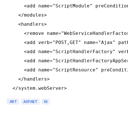
      <add name="ScriptModule" preConditio
    </modules>

    <handlers>

      <remove name="WebServiceHandlerFactor
      <add verb="POST,GET" name="Ajax" pat
      <add name="ScriptHandlerFactory" ver
      <add name="ScriptHandlerFactoryAppSe
      <add name="ScriptResource" preCondit
    </handlers>

.NET
ASP.NET
IIS