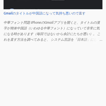
ション」にあります。
Gmailのタイトルが中国語になって気持ち悪いので直す
中華フォント問題 iPhoneのGmailアプリを開くと、タイトルの漢
字が簡体中国語（いわゆる中華フォント）になっていて非常に気
になる時があります（毎回ではないから余計にたちが悪い）。 こ
れを直す方法を調べてみると、 システム言語を「日本語」にしろ
、 Googleアカウントの言語設定を「日本語」にしろ などという見
当違いの修正方法ばかりがヒットする。 結論としてはこの問題は
Unicodeの問題であり、ユーザー側で修正することはできないらし
い。 アプリのバグ？ で中華フォントを直す メール一覧からメニュ
ーを開く（左からメニューが現れる）。 この状態でGmailアプリ
を上にスワイプしてホーム画面を表示させます。 もう一度Gmail
アプリを開いて、一覧からメールを開くとフォントが直っていま
す。 フォントが直る理由は不明ですが、これで直るようです。た
だし、しばらくするとまた中華フォントに変わっていることもあ
るので、この操作をするか諦めるしかないようです。