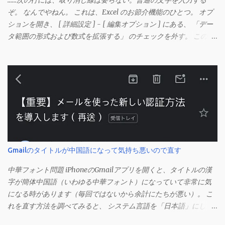
……次の行には、取り消し線は要らない。普通の文字を入力する
ぞ。 なんでやねん。 これは、Excel のお節介機能のひとつ。 オプ
ションを開き、 [ 詳細設定 ] - [ 編集オプション ] にある、 「デー
タ範囲の形式および数式を拡張する」 のチェックを外す。 この機
能は、同じ形式（この場合は取り消し線）が 3 行以上続いた際、
次のセルにも自動的に同じセルの形式を適用するオプションのよ
うです。 このオプションを解除して、他のセル（取り消し線の書
式がないセル）をコピーしてから、もう一度入力してみます。 今
度は大丈夫です。 Mac の場合、画面上部にあるメニューの
「Excel」をクリックして環境設定を開きます（「command + ,
（カンマ）」 でも開きます）。 「編集」を開きます。 「編集オプ
ション」にあります。
Gmailのタイトルが中国語になって気持ち悪いので直す
中華フォント問題 iPhoneのGmailアプリを開くと、タイトルの漢
字が簡体中国語（いわゆる中華フォント）になっていて非常に気
になる時があります（毎回ではないから余計にたちが悪い）。 こ
れを直す方法を調べてみると、 システム言語を「日本語」にしろ
、 Googleアカウントの言語設定を「日本語」にしろ などという見