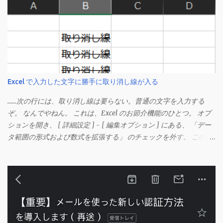
Excel で入力した文字に勝手に取り消し線が入る
……次の行には、取り消し線は要らない。普通の文字を入力する
ぞ。 なんでやねん。 これは、Excel のお節介機能のひとつ。 オプ
ションを開き、 [ 詳細設定 ] - [ 編集オプション ] にある、 「デー
タ範囲の形式および数式を拡張する」 のチェックを外す。 この機
能は、同じ形式（この場合は取り消し線）が 3 行以上続いた際、
次のセルにも自動的に同じセルの形式を適用するオプションのよ
うです。 このオプションを解除して、他のセル（取り消し線の書
式がないセル）をコピーしてから、もう一度入力してみます。 今
度は大丈夫です。 Mac の場合、画面上部にあるメニューの
「Excel」をクリックして環境設定を開きます（「command + ,
（カンマ）」 でも開きます）。 「編集」を開きます。 「編集オプ