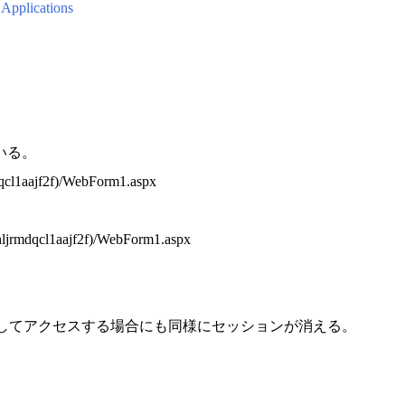
Applications
いる。
dqcl1aajf2f)/WebForm1.aspx
jrmdqcl1aajf2f)/WebForm1.aspx
1.aspx としてアクセスする場合にも同様にセッションが消える。