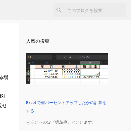
人気の投稿
る場
相対
Excel で何パーセントアップしたかの計算を
見せ
する
そういうのは「増加率」といいます。