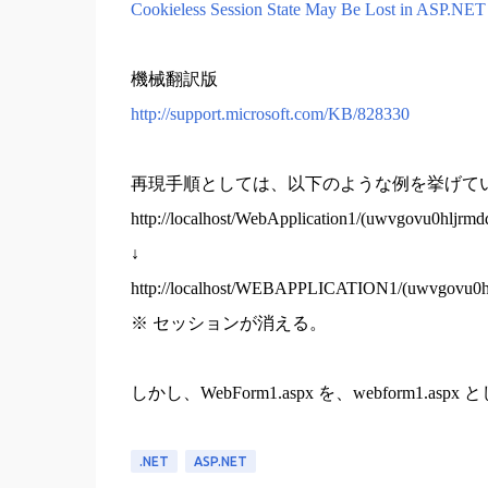
Cookieless Session State May Be Lost in ASP.NET 
機械翻訳版
http://support.microsoft.com/KB/828330
再現手順としては、以下のような例を挙げて
http://localhost/WebApplication1/(uwvgovu0hljrm
↓
http://localhost/WEBAPPLICATION1/(uwvgovu0hl
※ セッションが消える。
しかし、WebForm1.aspx を、webform
.NET
ASP.NET