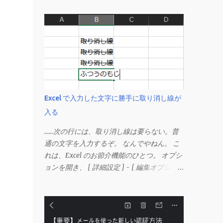
Excel で入力した文字に勝手に取り消し線が
入る
……次の行には、取り消し線は要らない。普
通の文字を入力するぞ。 なんでやねん。 こ
れは、Excel のお節介機能のひとつ。 オプシ
ョンを開き、 [ 詳細設定 ] - [ 編集オプショ
ン ] にある、 「データ範囲の形式および数
式を拡張する」 のチェックを外す。 この機
能は、同じ形式（この場合は取り消し線）が
3 行以上続いた際、次のセルにも自動的に同