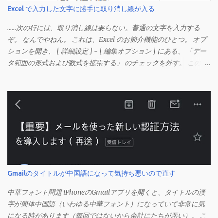
Excel で入力した文字に勝手に取り消し線が入る
……次の行には、取り消し線は要らない。普通の文字を入力する
ぞ。 なんでやねん。 これは、Excel のお節介機能のひとつ。 オプ
ションを開き、 [ 詳細設定 ] - [ 編集オプション ] にある、 「デー
タ範囲の形式および数式を拡張する」 のチェックを外す。 この機
能は、同じ形式（この場合は取り消し線）が 3 行以上続いた際、
次のセルにも自動的に同じセルの形式を適用するオプションのよ
うです。 このオプションを解除して、他のセル（取り消し線の書
式がないセル）をコピーしてから、もう一度入力してみます。 今
度は大丈夫です。 Mac の場合、画面上部にあるメニューの
「Excel」をクリックして環境設定を開きます（「command + ,
（カンマ）」 でも開きます）。 「編集」を開きます。 「編集オプ
ション」にあります。
Gmailのタイトルが中国語になって気持ち悪いので直す
中華フォント問題 iPhoneのGmailアプリを開くと、タイトルの漢
字が簡体中国語（いわゆる中華フォント）になっていて非常に気
になる時があります（毎回ではないから余計にたちが悪い）。 こ