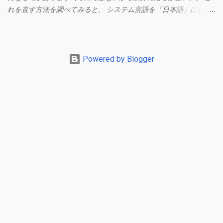
れを直す方法を調べてみると、 システム言語を「日本語」にしろ
、 Googleアカウントの言語設定を「日本語」にしろ などという見
当違いの修正方法ばかりがヒットする。 結論としてはこの問題は
Unicodeの問題であり、ユーザー側で修正することはできないらし
い。 アプリのバグ？ で中華フォントを直す メール一覧からメニュ
Powered by Blogger
ーを開く（左からメニューが現れる）。 この状態でGmailアプリ
を上にスワイプしてホーム画面を表示させます。 もう一度Gmail
アプリを開いて、一覧からメールを開くとフォントが直っていま
す。 フォントが直る理由は不明ですが、これで直るようです。た
だし、しばらくするとまた中華フォントに変わっていることもあ
るので、この操作をするか諦めるしかないようです。