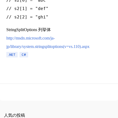
// s2[0] = "abc"

// s2[1] = "def"

StringSplitOptions 列挙体
http://msdn.microsoft.com/ja-
jp/library/system.stringsplitoptions(v=vs.110).aspx
.NET
C#
人気の投稿