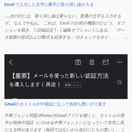
Excel で入力した文字に勝手に取り消し線が入る
……次の行には、取り消し線は要らない。普通の文字を入力する
ぞ。 なんでやねん。 これは、Excel のお節介機能のひとつ。 オプ
ションを開き、 [ 詳細設定 ] - [ 編集オプション ] にある、 「デー
タ範囲の形式および数式を拡張する」 のチェックを外す。 この機
能は、同じ形式（この場合は取り消し線）が 3 行以上続いた際、
次のセルにも自動的に同じセルの形式を適用するオプションのよ
うです。 このオプションを解除して、他のセル（取り消し線の書
式がないセル）をコピーしてから、もう一度入力してみます。 今
度は大丈夫です。 Mac の場合、画面上部にあるメニューの
「Excel」をクリックして環境設定を開きます（「command + ,
（カンマ）」 でも開きます）。 「編集」を開きます。 「編集オプ
ション」にあります。
Gmailのタイトルが中国語になって気持ち悪いので直す
中華フォント問題 iPhoneのGmailアプリを開くと、タイトルの漢
字が簡体中国語（いわゆる中華フォント）になっていて非常に気
になる時があります（毎回ではないから余計にたちが悪い）。 こ