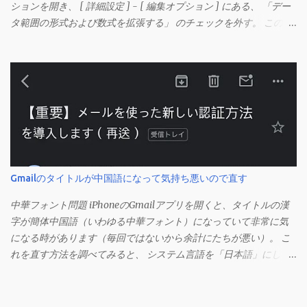
ションを開き、 [ 詳細設定 ] - [ 編集オプション ] にある、 「デー
タ範囲の形式および数式を拡張する」 のチェックを外す。 この機
能は、同じ形式（この場合は取り消し線）が 3 行以上続いた際、
次のセルにも自動的に同じセルの形式を適用するオプションのよ
うです。 このオプションを解除して、他のセル（取り消し線の書
式がないセル）をコピーしてから、もう一度入力してみます。 今
度は大丈夫です。 Mac の場合、画面上部にあるメニューの
「Excel」をクリックして環境設定を開きます（「command + ,
（カンマ）」 でも開きます）。 「編集」を開きます。 「編集オプ
ション」にあります。
Gmailのタイトルが中国語になって気持ち悪いので直す
中華フォント問題 iPhoneのGmailアプリを開くと、タイトルの漢
字が簡体中国語（いわゆる中華フォント）になっていて非常に気
になる時があります（毎回ではないから余計にたちが悪い）。 こ
れを直す方法を調べてみると、 システム言語を「日本語」にしろ
、 Googleアカウントの言語設定を「日本語」にしろ などという見
当違いの修正方法ばかりがヒットする。 結論としてはこの問題は
Unicodeの問題であり、ユーザー側で修正することはできないらし