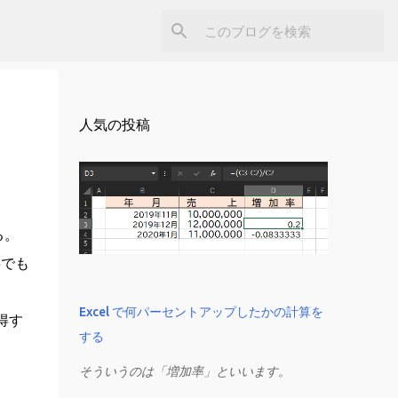
人気の投稿
る。
字でも
Excel で何パーセントアップしたかの計算を
得す
する
そういうのは「増加率」といいます。