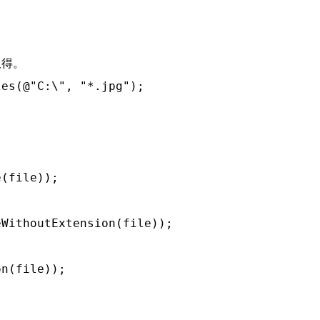
            

es(@"C:\", "*.jpg");

(file));

WithoutExtension(file));

n(file));
