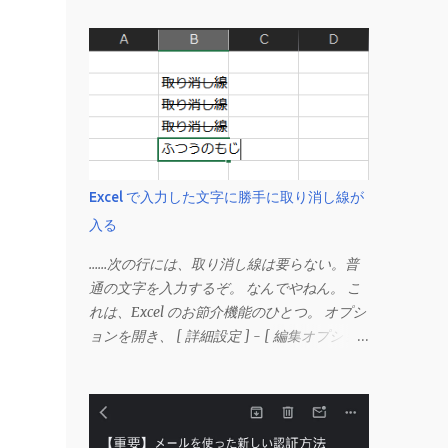
Excel で入力した文字に勝手に取り消し線が
入る
……次の行には、取り消し線は要らない。普
通の文字を入力するぞ。 なんでやねん。 こ
れは、Excel のお節介機能のひとつ。 オプシ
ョンを開き、 [ 詳細設定 ] - [ 編集オプショ
ン ] にある、 「データ範囲の形式および数
式を拡張する」 のチェックを外す。 この機
能は、同じ形式（この場合は取り消し線）が
3 行以上続いた際、次のセルにも自動的に同