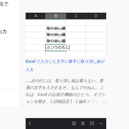
点で
出力
Excel で入力した文字に勝手に取り消し線が
入る
……次の行には、取り消し線は要らない。普
通の文字を入力するぞ。 なんでやねん。 こ
れは、Excel のお節介機能のひとつ。 オプシ
ョンを開き、 [ 詳細設定 ] - [ 編集オプショ
ン ] にある、 「データ範囲の形式および数
式を拡張する」 のチェックを外す。 この機
能は、同じ形式（この場合は取り消し線）が