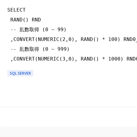
SELECT

 RAND() RND

 -- 乱数取得 (0 ~ 99)

 ,CONVERT(NUMERIC(2,0), RAND() * 100) RND0_
 -- 乱数取得 (0 ~ 999)

SQL SERVER