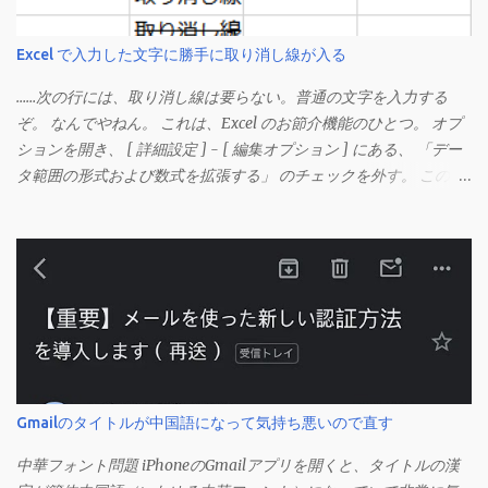
Excel で入力した文字に勝手に取り消し線が入る
……次の行には、取り消し線は要らない。普通の文字を入力する
ぞ。 なんでやねん。 これは、Excel のお節介機能のひとつ。 オプ
ションを開き、 [ 詳細設定 ] - [ 編集オプション ] にある、 「デー
タ範囲の形式および数式を拡張する」 のチェックを外す。 この機
能は、同じ形式（この場合は取り消し線）が 3 行以上続いた際、
次のセルにも自動的に同じセルの形式を適用するオプションのよ
うです。 このオプションを解除して、他のセル（取り消し線の書
式がないセル）をコピーしてから、もう一度入力してみます。 今
度は大丈夫です。 Mac の場合、画面上部にあるメニューの
「Excel」をクリックして環境設定を開きます（「command + ,
（カンマ）」 でも開きます）。 「編集」を開きます。 「編集オプ
ション」にあります。
Gmailのタイトルが中国語になって気持ち悪いので直す
中華フォント問題 iPhoneのGmailアプリを開くと、タイトルの漢