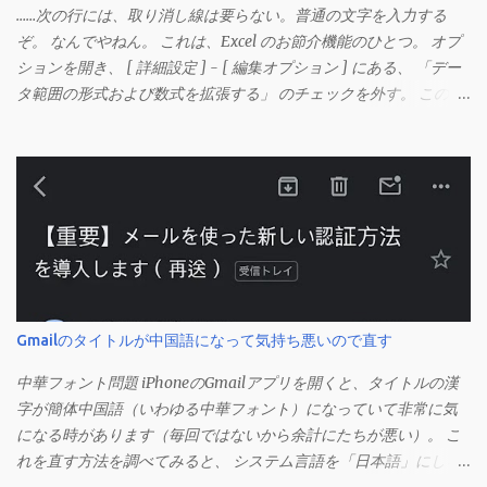
……次の行には、取り消し線は要らない。普通の文字を入力する
ぞ。 なんでやねん。 これは、Excel のお節介機能のひとつ。 オプ
ションを開き、 [ 詳細設定 ] - [ 編集オプション ] にある、 「デー
タ範囲の形式および数式を拡張する」 のチェックを外す。 この機
能は、同じ形式（この場合は取り消し線）が 3 行以上続いた際、
次のセルにも自動的に同じセルの形式を適用するオプションのよ
うです。 このオプションを解除して、他のセル（取り消し線の書
式がないセル）をコピーしてから、もう一度入力してみます。 今
度は大丈夫です。 Mac の場合、画面上部にあるメニューの
「Excel」をクリックして環境設定を開きます（「command + ,
（カンマ）」 でも開きます）。 「編集」を開きます。 「編集オプ
ション」にあります。
Gmailのタイトルが中国語になって気持ち悪いので直す
中華フォント問題 iPhoneのGmailアプリを開くと、タイトルの漢
字が簡体中国語（いわゆる中華フォント）になっていて非常に気
になる時があります（毎回ではないから余計にたちが悪い）。 こ
れを直す方法を調べてみると、 システム言語を「日本語」にしろ