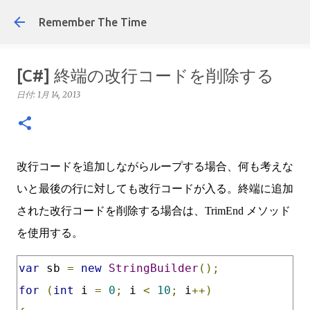
スキップしてメイン コンテンツに移動
Remember The Time
[C#] 終端の改行コードを削除する
日付:
1月 14, 2013
改行コードを追加しながらループする場合、何も考えな
いと最後の行に対しても改行コードが入る。終端に追加
された改行コードを削除する場合は、TrimEnd メソッド
を使用する。
var
 sb 
=
new
StringBuilder
();
for
(
int
 i 
=
0
;
 i 
<
10
;
 i
++)