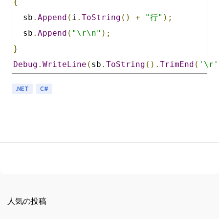
{
  sb
.
Append
(
i
.
ToString
()
+
"行"
);
  sb
.
Append
(
"\r\n"
);
}
Debug
.
WriteLine
(
sb
.
ToString
().
TrimEnd
(
'\r'
.NET
C#
人気の投稿