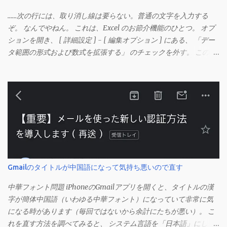
……次の行には、取り消し線は要らない。普通の文字を入力する
ぞ。 なんでやねん。 これは、Excel のお節介機能のひとつ。 オプ
ションを開き、 [ 詳細設定 ] - [ 編集オプション ] にある、 「デー
タ範囲の形式および数式を拡張する」 のチェックを外す。 この機
能は、同じ形式（この場合は取り消し線）が 3 行以上続いた際、
次のセルにも自動的に同じセルの形式を適用するオプションのよ
うです。 このオプションを解除して、他のセル（取り消し線の書
式がないセル）をコピーしてから、もう一度入力してみます。 今
度は大丈夫です。 Mac の場合、画面上部にあるメニューの
「Excel」をクリックして環境設定を開きます（「command + ,
（カンマ）」 でも開きます）。 「編集」を開きます。 「編集オプ
ション」にあります。
Gmailのタイトルが中国語になって気持ち悪いので直す
中華フォント問題 iPhoneのGmailアプリを開くと、タイトルの漢
字が簡体中国語（いわゆる中華フォント）になっていて非常に気
になる時があります（毎回ではないから余計にたちが悪い）。 こ
れを直す方法を調べてみると、 システム言語を「日本語」にしろ