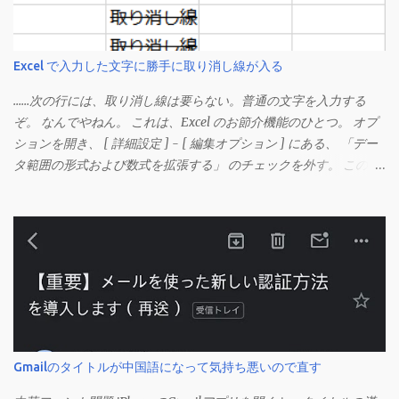
Excel で入力した文字に勝手に取り消し線が入る
……次の行には、取り消し線は要らない。普通の文字を入力する
ぞ。 なんでやねん。 これは、Excel のお節介機能のひとつ。 オプ
ションを開き、 [ 詳細設定 ] - [ 編集オプション ] にある、 「デー
タ範囲の形式および数式を拡張する」 のチェックを外す。 この機
能は、同じ形式（この場合は取り消し線）が 3 行以上続いた際、
次のセルにも自動的に同じセルの形式を適用するオプションのよ
うです。 このオプションを解除して、他のセル（取り消し線の書
式がないセル）をコピーしてから、もう一度入力してみます。 今
度は大丈夫です。 Mac の場合、画面上部にあるメニューの
「Excel」をクリックして環境設定を開きます（「command + ,
（カンマ）」 でも開きます）。 「編集」を開きます。 「編集オプ
ション」にあります。
Gmailのタイトルが中国語になって気持ち悪いので直す