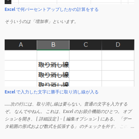
Excel で何パーセントアップしたかの計算をする
そういうのは「増加率」といいます。
Excel で入力した文字に勝手に取り消し線が入る
……次の行には、取り消し線は要らない。普通の文字を入力する
ぞ。 なんでやねん。 これは、Excel のお節介機能のひとつ。 オプ
ションを開き、 [ 詳細設定 ] - [ 編集オプション ] にある、 「デー
タ範囲の形式および数式を拡張する」 のチェックを外す。 この機
能は、同じ形式（この場合は取り消し線）が 3 行以上続いた際、