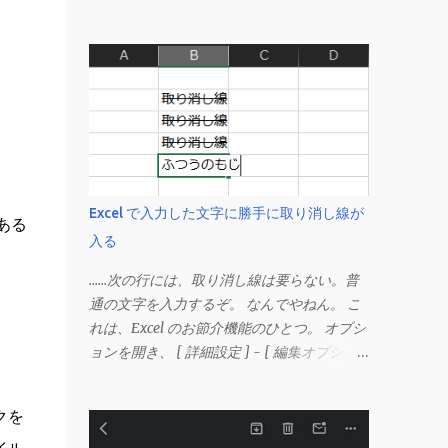
Excel で入力した文字に勝手に取り消し線が
ある
入る
……次の行には、取り消し線は要らない。普
通の文字を入力するぞ。 なんでやねん。 こ
れは、Excel のお節介機能のひとつ。 オプシ
ョンを開き、 [ 詳細設定 ] - [ 編集オプショ
ン ] にある、 「データ範囲の形式および数
式を拡張する」 のチェックを外す。 この機
クを
能は、同じ形式（この場合は取り消し線）が